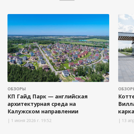
ОБЗОР
ОБЗОРЫ
Котт
КП Гайд Парк — английская
Вилл
архитектурная среда на
карк
Калужском направлении
| 13 ап
| 1 июня 2026 г. 19:52