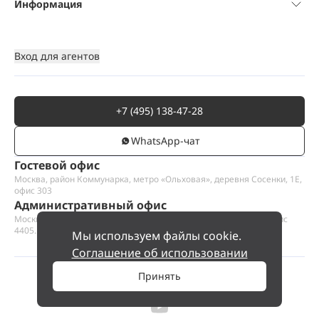
Информация
Вход для агентов
+7 (495) 138-47-28
WhatsАpp-чат
Гостевой офис
Москва, район Коммунарка, метро «Ольховая», деревня Сосенки, 1Е,
офис 303
Административный офис
Москва, Пресненская набережная 12, Москва-сити, этаж 44, офис
4405.1
Мы используем файлы cookie.
Соглашение об использовании
Принять
©
2026
ООО «Проект Хаус».
Позвольте найти ваш дом.
102 982 830 ₽
Позвонить
№ 1152