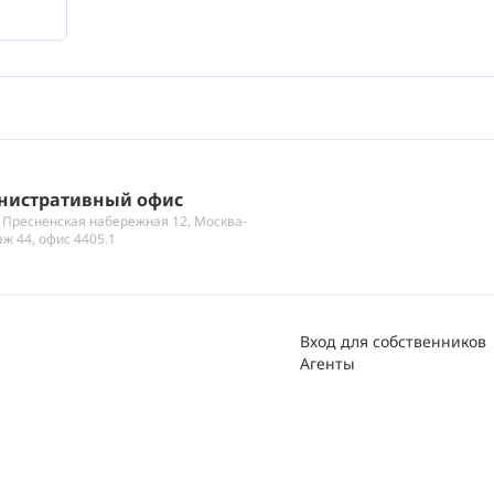
нистративный офис
 Пресненская набережная 12, Москва-
аж 44, офис 4405.1
Вход для собственников
Агенты