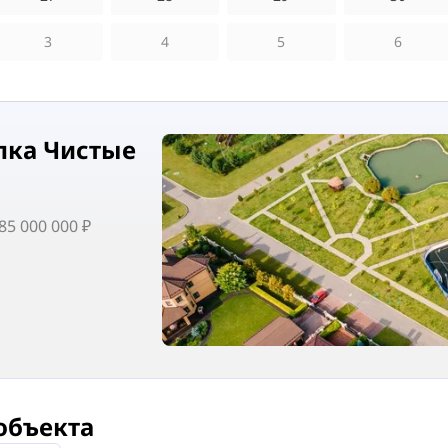
3
4
5
6
лка Чистые
5 000 000 ₽
объекта