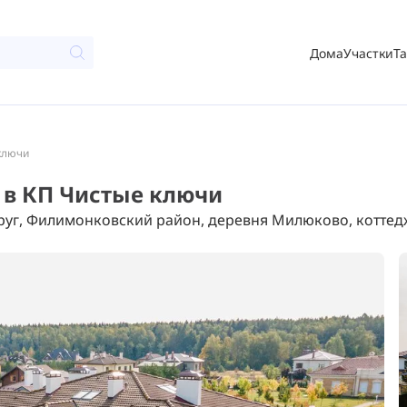
Дома
Участки
Т
 ключи
к в КП Чистые ключи
уг, Филимонковский район, деревня Милюково, коттед