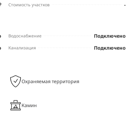
₽
-
Стоимость участков
о
Подключено
Водоснабжение
о
Подключено
Канализация
Охраняемая территория
Камин