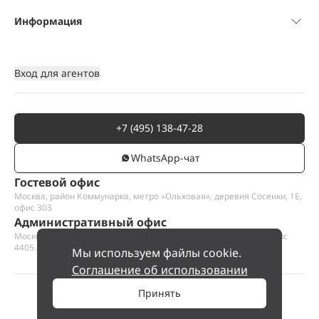
Информация
Вход для агентов
+7 (495) 138-47-28
WhatsАpp-чат
Гостевой офис
Москва, район Коммунарка, метро «Ольховая», деревня Сосенки, 1Е,
офис 303
Административный офис
Москва, Пресненская набережная 12, Москва-сити, этаж 44, офис
4405.1
Мы используем файлы cookie.
Соглашение об использовании
Принять
©
2026
ООО «Проект Хаус».
Позвольте найти ваш дом.
35 000 000 ₽
Позвонить