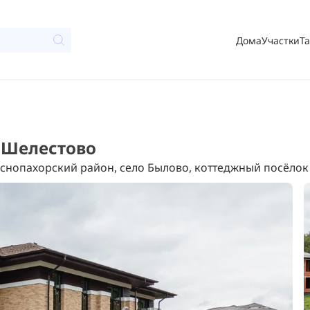
Дома
Участки
Т
П Шелестово
снопахорский район, село Былово, коттеджный посёлок