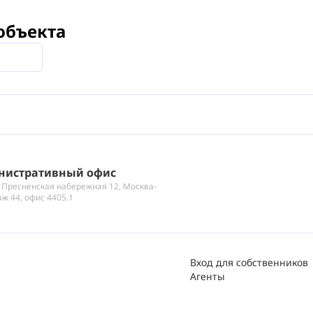
объекта
нистративный офис
 Пресненская набережная 12, Москва-
аж 44, офис 4405.1
Вход для собственников
Агенты