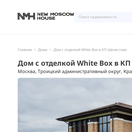
Главная
Дома
Дом с отделкой White Box в КП Шелестово
Дом с отделкой White Box в К
Москва, Троицкий административный округ, Кра