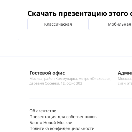
Скачать презентацию этого 
Классическая
Мобильная
Гостевой офис
Адми
Москва, район Коммунарка, метро «Ольховая»,
Москва,
деревня Сосенки, 1Е, офис 303
сити, эт
Об агентстве
Презентация для собственников
Блог о Новой Москве
Политика конфиденциальности