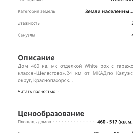
Земли населенных пу
Категория земель
Этажность
Санузлы
Описание
Дом  460 кв. м с отделкой White box с гараж
класса «Шелестово», 24 км от МКАД по Калуж
округ, Краснопахорск...
Читать полностью
Ценообразование
460 - 517 (кв.м.
Площадь домов