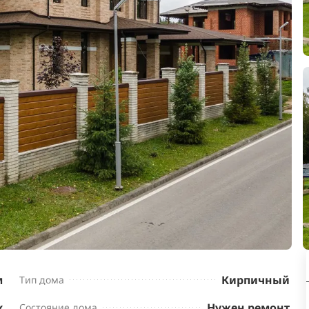
м
Кирпичный
Тип дома
x
Нужен ремонт
Состояние дома