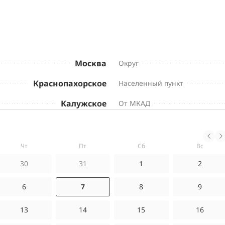
Москва
Округ
Краснопахорское
Населенный пункт
Калужское
От МКАД
чт
пт
сб
вс
30
31
1
2
6
7
8
9
13
14
15
16