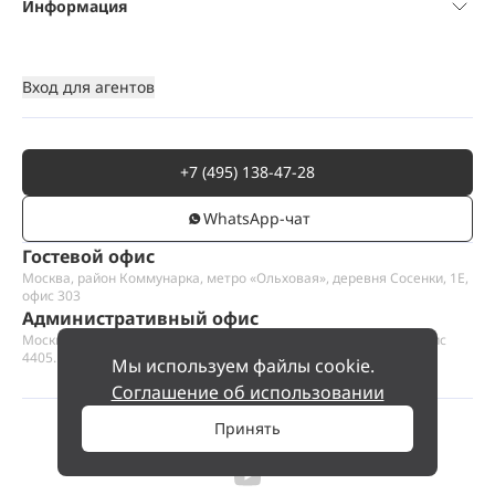
Информация
Вход для агентов
+7 (495) 138-47-28
WhatsАpp-чат
Гостевой офис
Москва, район Коммунарка, метро «Ольховая», деревня Сосенки, 1Е,
офис 303
Административный офис
Москва, Пресненская набережная 12, Москва-сити, этаж 44, офис
4405.1
Мы используем файлы cookie.
Соглашение об использовании
Принять
©
2026
ООО «Проект Хаус».
Позвольте найти ваш дом.
85 000 000 ₽
Позвонить
№ 1883