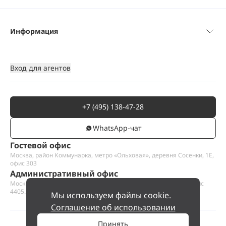
Информация
Вход для агентов
+7 (495) 138-47-28
WhatsАpp-чат
Гостевой офис
Москва, район Коммунарка, метро «Ольховая», деревня Сосенки, 1Е,
офис 303
Административный офис
Москва, Пресненская набережная 12, Москва-сити, этаж 44, офис
4405.1
Мы используем файлы cookie.
Соглашение об использовании
Принять
©
2026
ООО «Проект Хаус».
Позвольте найти ваш дом.