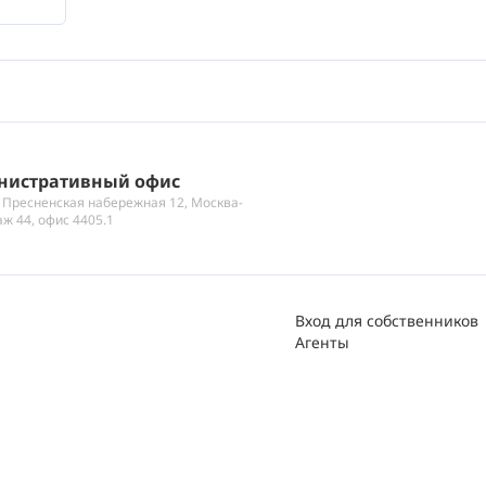
нистративный офис
 Пресненская набережная 12, Москва-
аж 44, офис 4405.1
Вход для собственников
Агенты