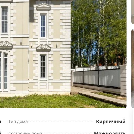
м
Кирпичный
Тип дома
й
Можно жить
Состояние дома