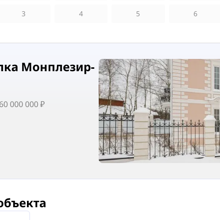
3
4
5
6
лка Монплезир-
0 000 000 ₽
объекта