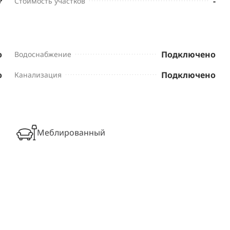
₽
-
Стоимость участков
о
Подключено
Водоснабжение
о
Подключено
Канализация
Меблированный