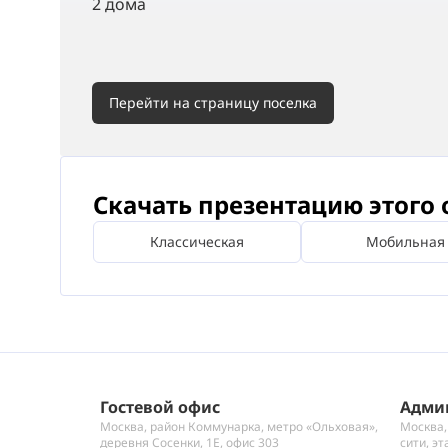
2 дома
Перейти на страницу поселка
Скачать презентацию этого 
Классическая
Мобильная
Гостевой офис
Адми
Москва, район Коммунарка, метро «Ольховая»,
Москва,
деревня Сосенки, 1Е, офис 303
сити, эт