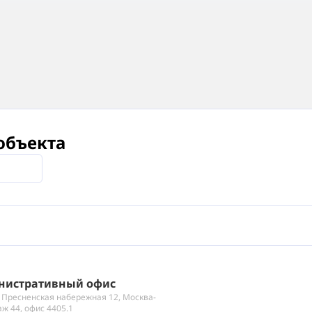
объекта
нистративный офис
 Пресненская набережная 12, Москва-
аж 44, офис 4405.1