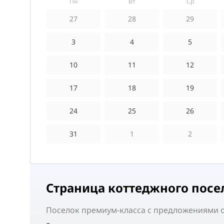
пн
вт
ср
27
28
29
3
4
5
10
11
12
17
18
19
24
25
26
31
1
2
Страница коттеджного посе
Поселок
премиум-класса
с предложениями от