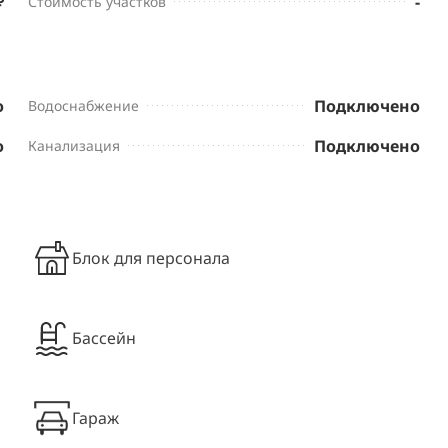
₽
-
Стоимость участков
о
Подключено
Водоснабжение
о
Подключено
Канализация
Блок для персонала
Бассейн
Гараж