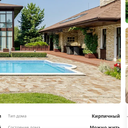
м
Кирпичный
Тип дома
й
Можно жить
Состояние дома