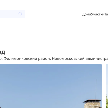
Дома
Участки
Т
ад
о, Филимонковский район, Новомосковский администра