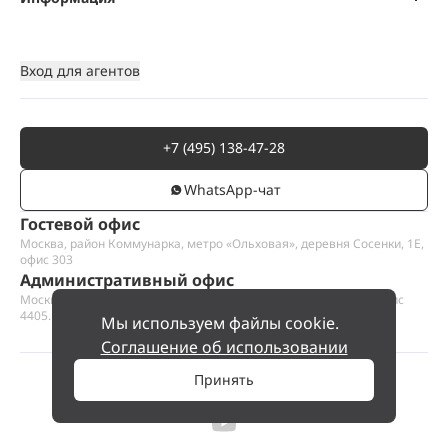
Вход для агентов
+7 (495) 138-47-28
WhatsАpp-чат
Гостевой офис
Москва, район Коммунарка, метро «Ольховая», деревня Сосенки, 1Е,
офис 303
Административный офис
Москва, Пресненская набережная 12, Москва-сити, этаж 44, офис
4405.1
Мы используем файлы cookie.
Соглашение об использовании
Принять
©
2026
ООО «Проект Хаус».
Позвольте найти ваш дом.
85 000 000 ₽
Позвонить
№ 2539