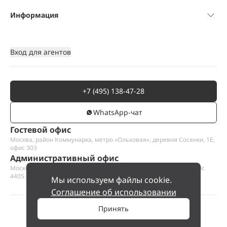
Информация
Вход для агентов
+7 (495) 138-47-28
WhatsАpp-чат
Гостевой офис
Москва, район Коммунарка, метро «Ольховая», деревня Сосенки, 1Е,
офис 303
Административный офис
Москва, Пресненская набережная 12, Москва-сити, этаж 44, офис
4405.1
Мы используем файлы cookie.
Соглашение об использовании
Принять
©
2026
ООО «Проект Хаус».
Позвольте найти ваш дом.
130 256 000 ₽
Позвонить