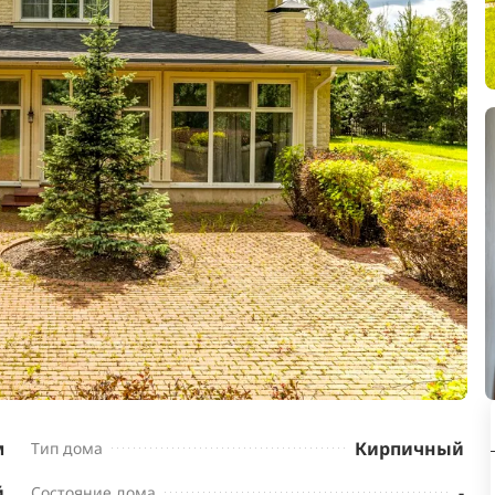
м
Кирпичный
Тип дома
й
-
Состояние дома