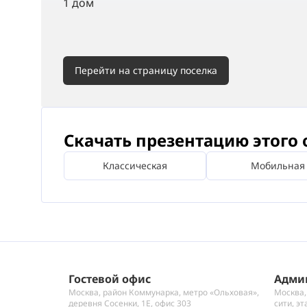
1 дом
Перейти на страницу поселка
Скачать презентацию этого 
Классическая
Мобильная
Гостевой офис
Адми
Москва, район Коммунарка, метро «Ольховая»,
Москва,
деревня Сосенки, 1Е, офис 303
сити, эт