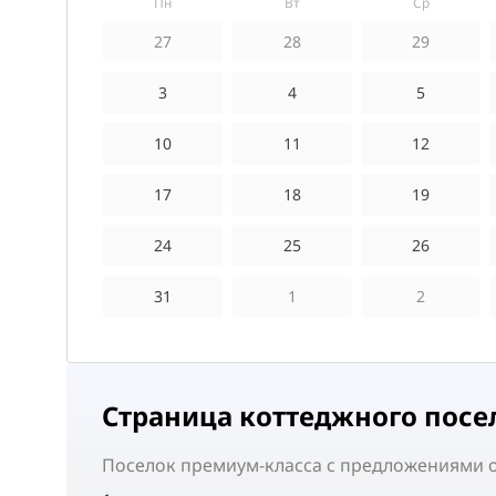
пн
вт
ср
27
28
29
3
4
5
10
11
12
17
18
19
24
25
26
31
1
2
Страница коттеджного посе
Поселок
премиум-класса
с предложениями от