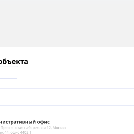
объекта
нистративный офис
 Пресненская набережная 12, Москва-
аж 44, офис 4405.1