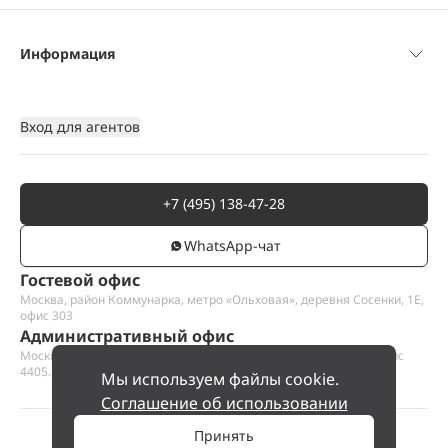
Информация
Вход для агентов
+7 (495) 138-47-28
WhatsАpp-чат
Гостевой офис
Москва, район Коммунарка, метро «Ольховая», деревня Сосенки, 1Е,
офис 303
Административный офис
Москва, Пресненская набережная 12, Москва-сити, этаж 44, офис
4405.1
Мы используем файлы cookie.
Соглашение об использовании
Принять
©
2026
ООО «Проект Хаус».
Позвольте найти ваш дом.