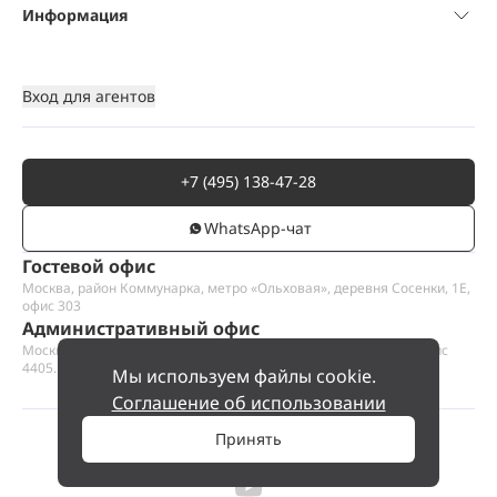
Информация
Вход для агентов
+7 (495) 138-47-28
WhatsАpp-чат
Гостевой офис
Москва, район Коммунарка, метро «Ольховая», деревня Сосенки, 1Е,
офис 303
Административный офис
Москва, Пресненская набережная 12, Москва-сити, этаж 44, офис
4405.1
Мы используем файлы cookie.
Соглашение об использовании
Принять
©
2026
ООО «Проект Хаус».
Позвольте найти ваш дом.
330 000 000 ₽
Позвонить
№ 2636