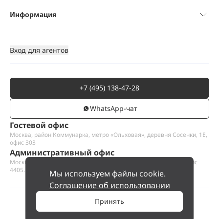
Информация
Вход для агентов
+7 (495) 138-47-28
WhatsАpp-чат
Гостевой офис
Москва, район Коммунарка, метро «Ольховая», деревня Сосенки, 1Е,
офис 303
Административный офис
Москва, Пресненская набережная 12, Москва-сити, этаж 44, офис
4405.1
Мы используем файлы cookie.
Соглашение об использовании
Принять
©
2026
ООО «Проект Хаус».
Позвольте найти ваш дом.
560 000 000 ₽
Позвонить