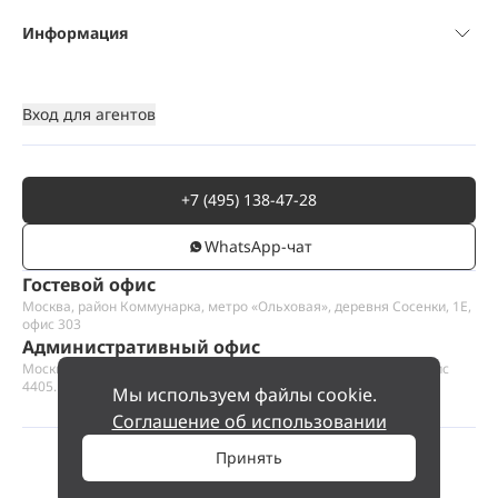
Информация
Вход для агентов
+7 (495) 138-47-28
WhatsАpp-чат
Гостевой офис
Москва, район Коммунарка, метро «Ольховая», деревня Сосенки, 1Е,
офис 303
Административный офис
Москва, Пресненская набережная 12, Москва-сити, этаж 44, офис
4405.1
Мы используем файлы cookie.
Соглашение об использовании
Принять
©
2026
ООО «Проект Хаус».
Позвольте найти ваш дом.
45 000 000 ₽
Позвонить