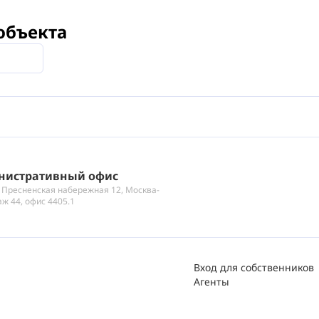
объекта
нистративный офис
 Пресненская набережная 12, Москва-
аж 44, офис 4405.1
Вход для собственников
Агенты