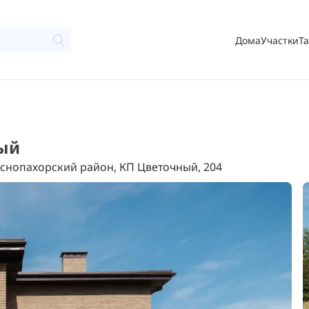
Дома
Участки
Т
ный
снопахорский район, КП Цветочный, 204