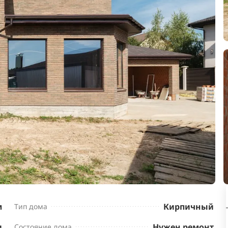
м
Кирпичный
Тип дома
и
Нужен ремонт
Состояние дома