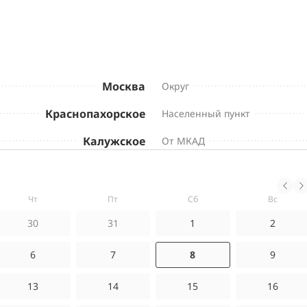
Москва
Округ
Краснопахорское
Населенный пункт
Калужское
От МКАД
чт
пт
сб
вс
30
31
1
2
6
7
8
9
13
14
15
16