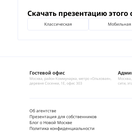
Скачать презентацию этого 
Классическая
Мобильная
Гостевой офис
Адми
Москва, район Коммунарка, метро «Ольховая»,
Москва,
деревня Сосенки, 1Е, офис 303
сити, эт
Об агентстве
Презентация для собственников
Блог о Новой Москве
Политика конфиденциальности