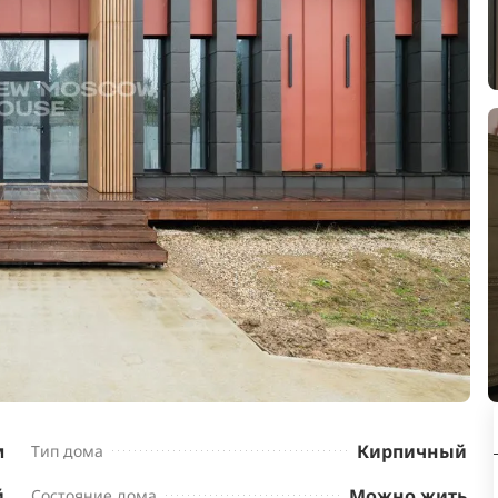
м
Кирпичный
Тип дома
й
Можно жить
Состояние дома