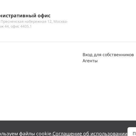
нистративный офис
 Пресненская набережная 12, Москва-
аж 44, офис 4405.1
Вход для собственников
Агенты
льзуем файлы cookie.
Соглашение об использовании
П