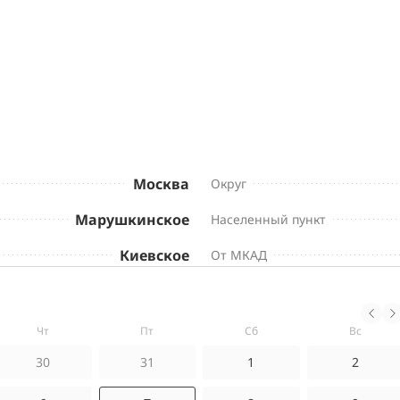
Москва
Округ
Марушкинское
Населенный пункт
Киевское
От МКАД
чт
пт
сб
вс
30
31
1
2