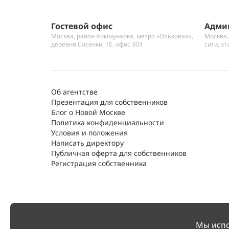
Гостевой офис
Адми
Москва, район Коммунарка, метро «Ольховая»,
Москва,
деревня Сосенки, 1Е, офис 303
сити, эт
Об агентстве
Презентация для собственников
Блог о Новой Москве
Политика конфиденциальности
Условия и положения
Написать директору
Публичная оферта для собственников
Регистрация собственника
Вход для агентов
Мы испо