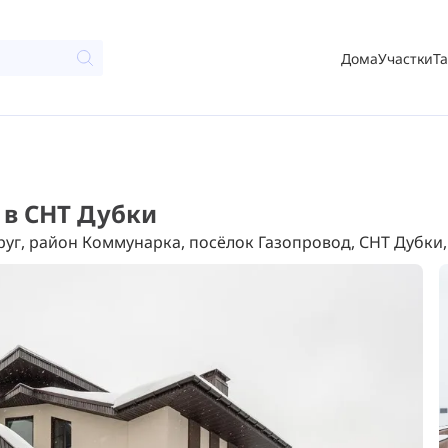
Дома
Участки
Т
к в СНТ Дубки
г, район Коммунарка, посёлок Газопровод, СНТ Дубки,