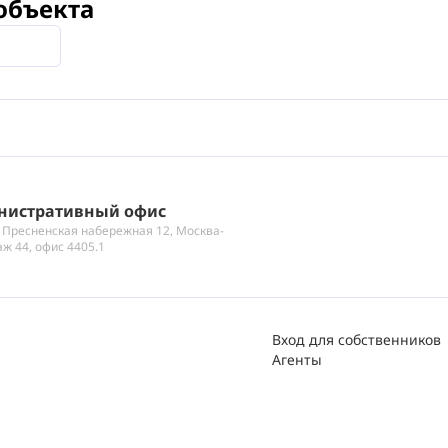
объекта
нистративный офис
 Пресненская набережная 12, Москва-
аж 44, офис 4405.1
Вход для собственников
Агенты