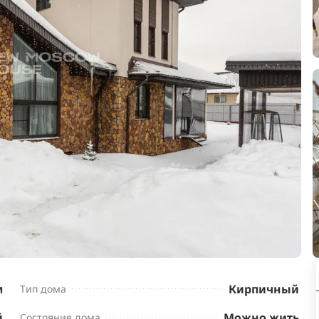
м
Кирпичный
Тип дома
й
Можно жить
Состояние дома