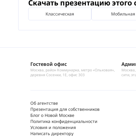
Скачать презентацию этого 
Классическая
Мобильная
Гостевой офис
Адми
Москва, район Коммунарка, метро «Ольховая»,
Москва,
деревня Сосенки, 1Е, офис 303
сити, эт
Об агентстве
Презентация для собственников
Блог о Новой Москве
Политика конфиденциальности
Условия и положения
Написать директору