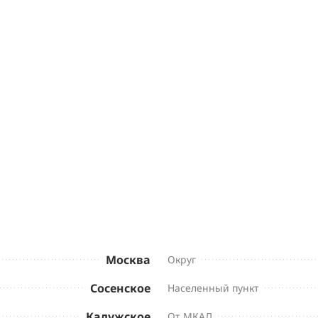
Москва
Округ
Сосенское
Населенный пункт
Калужское
От МКАД