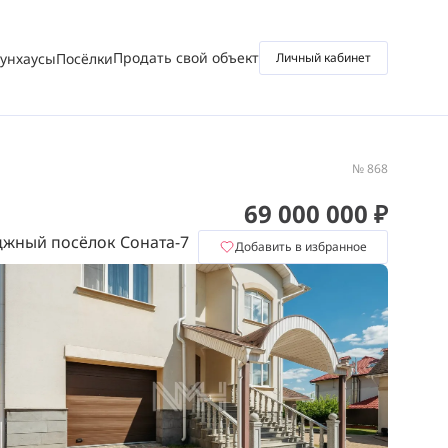
Продать свой объект
аунхаусы
Посёлки
Личный кабинет
№ 868
69 000 000 ₽
джный посёлок Соната-7
Добавить в избранное