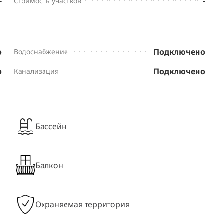
-
-
Стоимость участков
о
Подключено
Водоснабжение
о
Подключено
Канализация
Бассейн
Балкон
Охраняемая территория