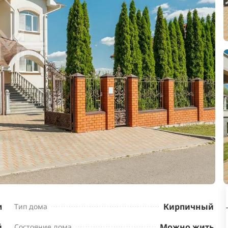
м
Кирпичный
Тип дома
й
Можно жить
Состояние дома