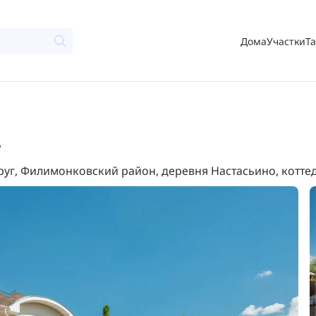
Дома
Участки
Т
7
уг, Филимонковский район, деревня Настасьино, котте