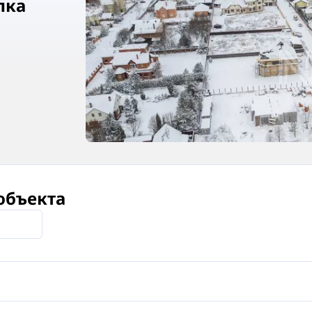
лка
объекта