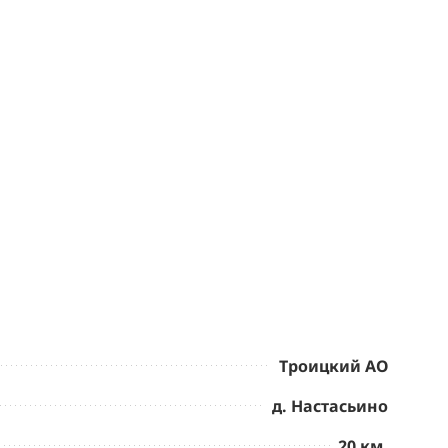
Троицкий АО
д. Настасьино
20 км.