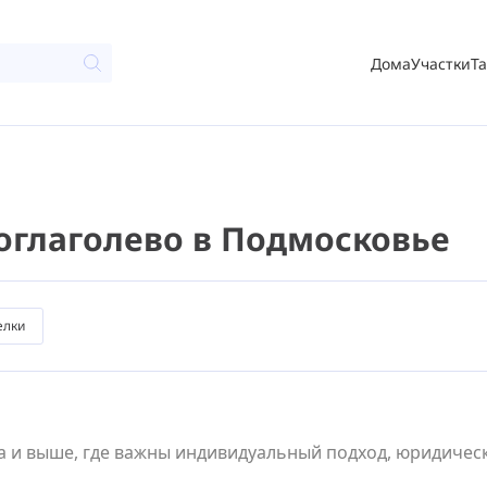
Дома
Участки
Т
воглаголево в Подмосковье
елки
 и выше, где важны индивидуальный подход, юридическа