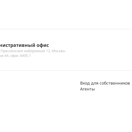
нистративный офис
 Пресненская набережная 12, Москва-
аж 44, офис 4405.1
Вход для собственников
Агенты