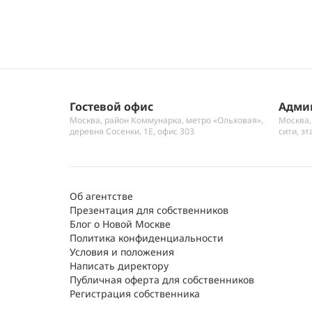
Гостевой офис
Адми
Москва, район Коммунарка, метро «Ольховая»,
Москва,
деревня Сосенки, 1Е, офис 303
сити, эт
Об агентстве
Презентация для собственников
Блог о Новой Москве
Политика конфиденциальности
Условия и положения
Написать директору
Публичная оферта для собственников
Регистрация собственника