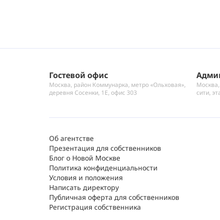
Гостевой офис
Адми
Москва, район Коммунарка, метро «Ольховая»,
Москва,
деревня Сосенки, 1Е, офис 303
сити, эт
Об агентстве
Презентация для собственников
Блог о Новой Москве
Политика конфиденциальности
Условия и положения
Написать директору
Публичная оферта для собственников
Регистрация собственника