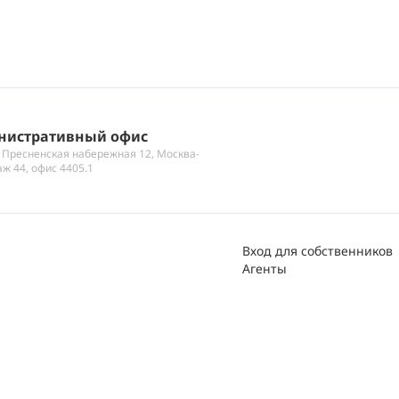
нистративный офис
 Пресненская набережная 12, Москва-
аж 44, офис 4405.1
Вход для собственников
Агенты