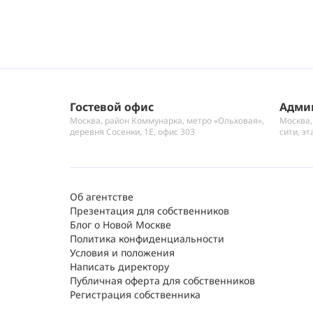
Гостевой офис
Адми
Москва, район Коммунарка, метро «Ольховая»,
Москва,
деревня Сосенки, 1Е, офис 303
сити, эт
Об агентстве
Презентация для собственников
Блог о Новой Москве
Политика конфиденциальности
Условия и положения
Написать директору
Публичная оферта для собственников
Регистрация собственника