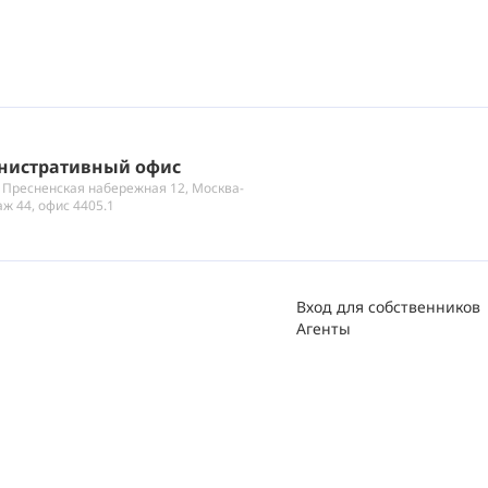
нистративный офис
 Пресненская набережная 12, Москва-
аж 44, офис 4405.1
Вход для собственников
Агенты