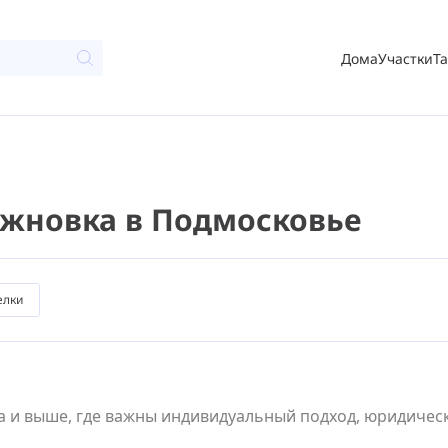
Дома
Участки
Т
Рожновка в Подмосковье
елки
 и выше, где важны индивидуальный подход, юридическа