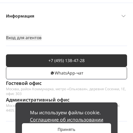
Информация
Вход для агентов
+7 (495) 138-47-28
WhatsАpp-чат
Гостевой офис
Москва, район Коммунарка, метро «Ольховая», деревня Сосенки, 1Е,
офис 303
Административный офис
Москва, Пресненская набережная 12, Москва-сити, этаж 44, офис
4405.1
Мы используем файлы cookie.
Соглашение об использовании
Принять
©
2026
ООО «Проект Хаус».
Позвольте найти ваш дом.