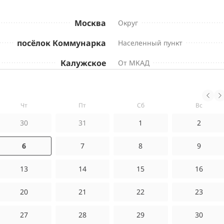
Москва
Округ
посёлок Коммунарка
Населенный пункт
Калужское
От МКАД
чт
пт
сб
вс
30
31
1
2
6
7
8
9
13
14
15
16
20
21
22
23
27
28
29
30