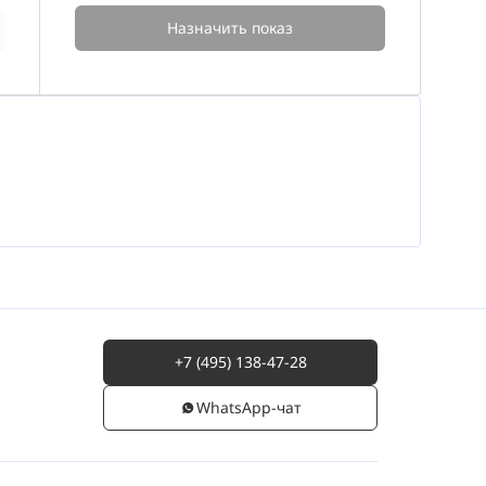
Назначить показ
+7 (495) 138-47-28
WhatsАpp-чат