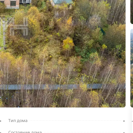
-
-
Тип дома
-
-
Состояние дома