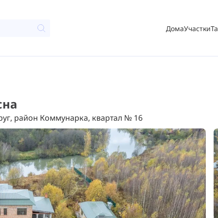
Дома
Участки
Т
сна
уг, район Коммунарка, квартал № 16