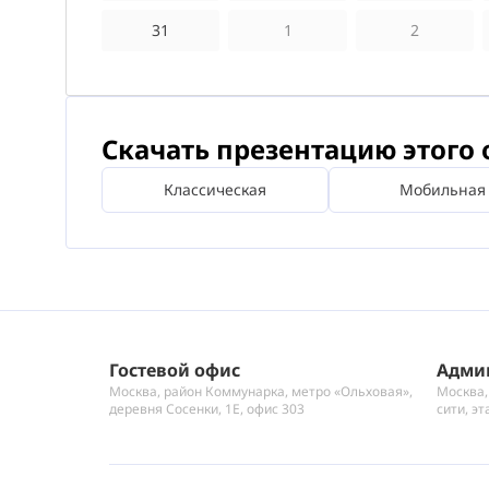
31
1
2
Скачать презентацию этого 
Классическая
Мобильная
Гостевой офис
Адми
Москва, район Коммунарка, метро «Ольховая»,
Москва,
деревня Сосенки, 1Е, офис 303
сити, эт