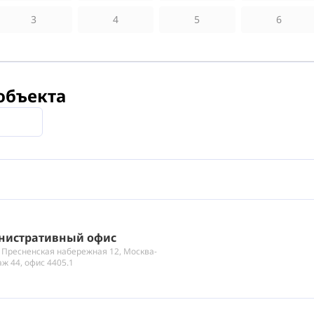
3
4
5
6
объекта
нистративный офис
 Пресненская набережная 12, Москва-
аж 44, офис 4405.1