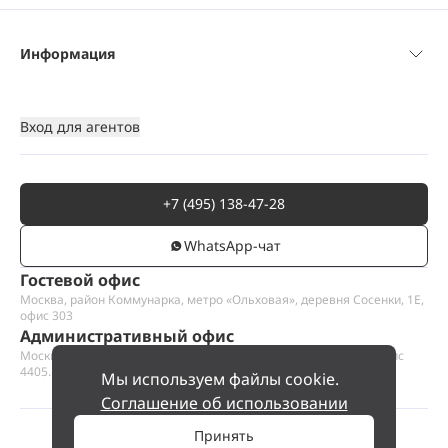
Информация
Вход для агентов
+7 (495) 138-47-28
WhatsАpp-чат
Гостевой офис
Москва, район Коммунарка, метро «Ольховая», деревня Сосенки, 1Е,
офис 303
Административный офис
Москва, Пресненская набережная 12, Москва-сити, этаж 44, офис
4405.1
Мы используем файлы cookie.
Соглашение об использовании
Принять
©
2026
ООО «Проект Хаус».
Позвольте найти ваш дом.