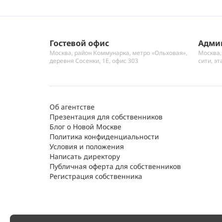
Гостевой офис
Адми
Москва, район Коммунарка, метро «Ольховая»,
Москва,
деревня Сосенки, 1Е, офис 303
сити, эт
Об агентстве
Презентация для собственников
Блог о Новой Москве
Политика конфиденциальности
Условия и положения
Написать директору
Публичная оферта для собственников
Регистрация собственника
Вход для агентов