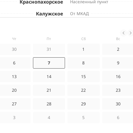
Краснопахорское
Населенный пункт
Калужское
От МКАД
чт
пт
сб
вс
30
31
1
2
6
7
8
9
13
14
15
16
20
21
22
23
27
28
29
30
3
4
5
6