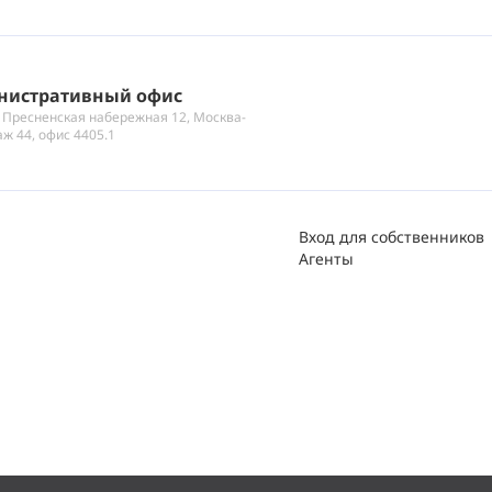
нистративный офис
 Пресненская набережная 12, Москва-
аж 44, офис 4405.1
Вход для собственников
Агенты