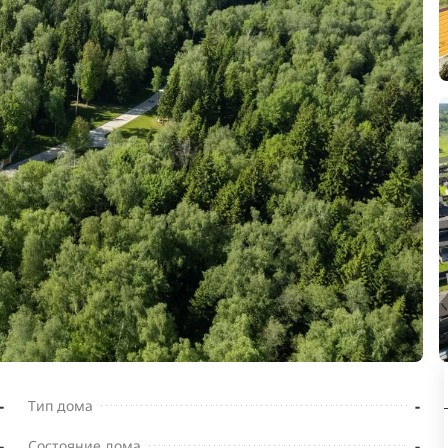
-
-
Тип дома
-
-
Состояние дома