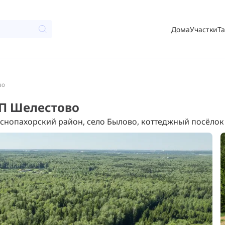
Дома
Участки
Т
во
 КП Шелестово
снопахорский район, село Былово, коттеджный посёлок