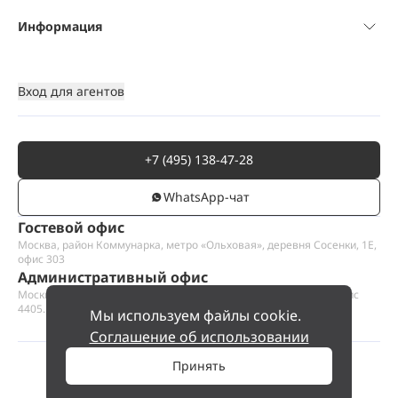
Информация
Вход для агентов
+7 (495) 138-47-28
WhatsАpp-чат
Гостевой офис
Москва, район Коммунарка, метро «Ольховая», деревня Сосенки, 1Е,
офис 303
Административный офис
Москва, Пресненская набережная 12, Москва-сити, этаж 44, офис
4405.1
Мы используем файлы cookie.
Соглашение об использовании
Принять
©
2026
ООО «Проект Хаус».
Позвольте найти ваш дом.
68 000 000 ₽
Позвонить