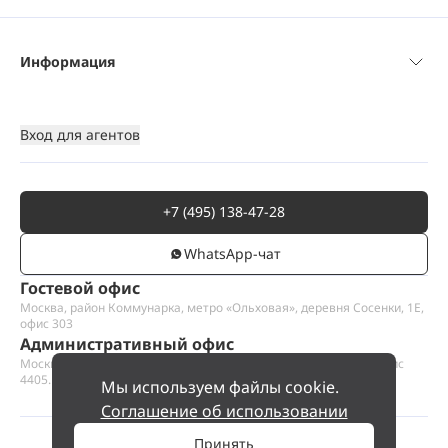
Информация
Вход для агентов
+7 (495) 138-47-28
WhatsАpp-чат
Гостевой офис
Москва, район Коммунарка, метро «Ольховая», деревня Сосенки, 1Е,
офис 303
Административный офис
Москва, Пресненская набережная 12, Москва-сити, этаж 44, офис
4405.1
Мы используем файлы cookie.
Соглашение об использовании
Принять
©
2026
ООО «Проект Хаус».
Позвольте найти ваш дом.