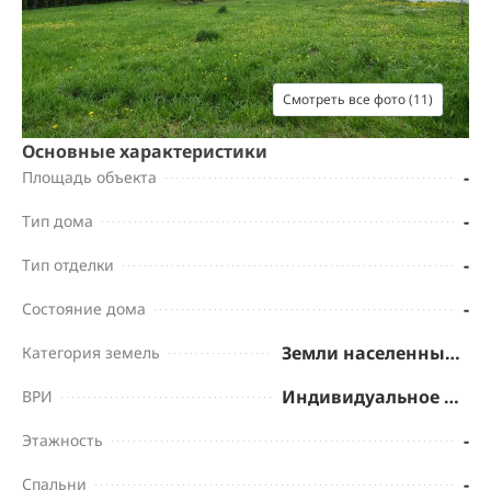
Смотреть все фото (11)
Основные характеристики
-
Площадь объекта
-
Тип дома
-
Тип отделки
-
Состояние дома
Земли населенных пунктов
Категория земель
Индивидуальное жилищное строительство
ВРИ
-
Этажность
-
Спальни