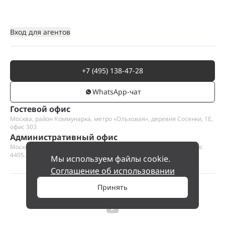
Вход для агентов
+7 (495) 138-47-28
WhatsАpp-чат
Гостевой офис
Москва, район Коммунарка, метро «Ольховая», деревня Сосенки, 1Е,
офис 303
Административный офис
Москва, Пресненская набережная 12, Москва-сити, этаж 44, офис
4405.1
Мы используем файлы cookie.
Соглашение об использовании
Принять
©
2026
ООО «Проект Хаус».
Позвольте найти ваш дом.
Смотреть на карте