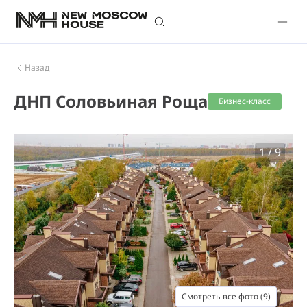
Назад
ДНП Соловьиная Роща
Бизнес-класс
1
/
9
Смотреть все фото (9)