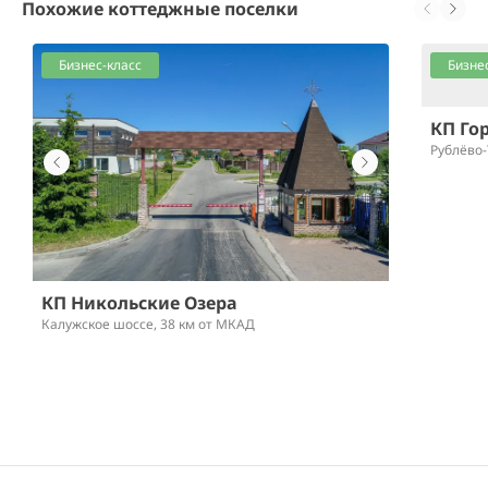
Похожие коттеджные поселки
Бизнес-класс
Бизне
КП Го
Рублёво-
КП Никольские Озера
Калужское шоссе,
38 км от МКАД