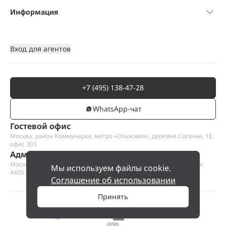
Информация
Вход для агентов
+7 (495) 138-47-28
WhatsАpp-чат
Гостевой офис
Москва, район Коммунарка, метро «Ольховая», деревня Сосенки, 1Е,
офис 303
Административный офис
Москва, Пресненская набережная 12, Москва-сити, этаж 44, офис
Мы используем файлы cookie.
4405.1
Соглашение об использовании
Принять
©
2026
ООО «Проект Хаус».
Позвольте найти ваш дом.
Позвонить