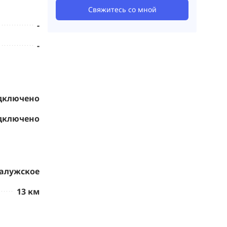
Свяжитесь со мной
-
-
дключено
дключено
алужское
13 км