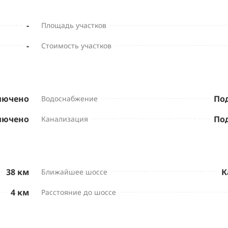
-
Площадь участков
-
Стоимость участков
лючено
По
Водоснабжение
лючено
По
Канализация
38 км
К
Ближайшее шоссе
4 км
Расстояние до шоссе