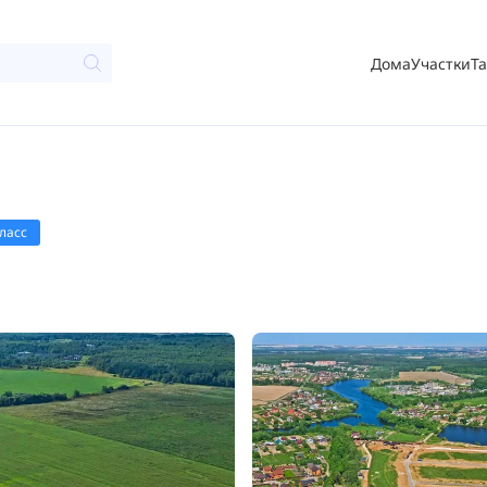
Дома
Участки
Т
ласс