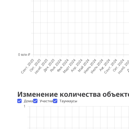
Изменение количества объект
Дома
Участки
Таунхаусы