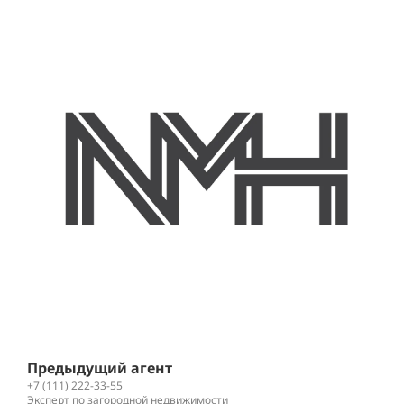
Л
+
К
Предыдущий агент
+7 (111) 222-33-55
Эксперт по загородной недвижимости