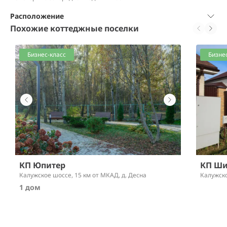
Расположение
Похожие коттеджные поселки
Бизнес-класс
Бизне
КП Юпитер
КП Ши
Калужское шоссе,
15 км от МКАД
, д. Десна
Калужск
1 дом