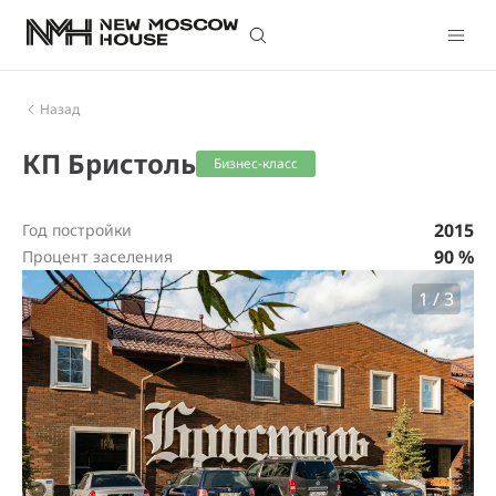
Назад
КП Бристоль
Бизнес-класс
2015
Год постройки
90 %
Процент заселения
1
/
3