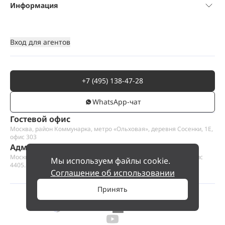
Информация
Вход для агентов
+7 (495) 138-47-28
WhatsАpp-чат
Гостевой офис
Москва, район Коммунарка, метро «Ольховая», деревня Сосенки, 1Е,
офис 303
Административный офис
Москва, Пресненская набережная 12, Москва-сити, этаж 44, офис
Мы используем файлы cookie.
4405.1
Соглашение об использовании
Принять
©
2026
ООО «Проект Хаус».
Позвольте найти ваш дом.
Позвонить