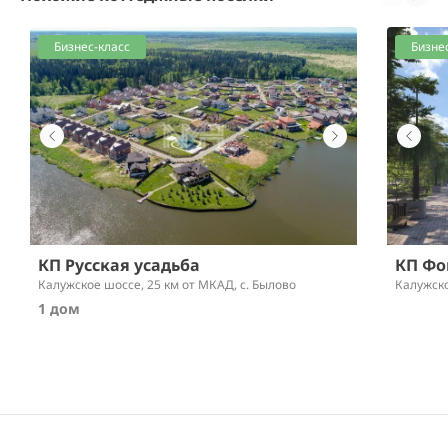
Бизнес-класс
Бизне
КП Русская усадьба
КП Фо
Калужское шоссе,
25 км от МКАД
, с. Былово
Калужск
1 дом