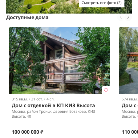
Смотреть все фото (2)
Доступные дома
315 кв.м.
•
21 сот.
•
4 сп.
574 кв.м.
Дом с отделкой в КП КИЗ Высота
Дом с
Москва, район Троицк, деревня Ботаково, КИЗ
Москва, 
Высота, 40
Высота, 
100 000 000 ₽
110 00