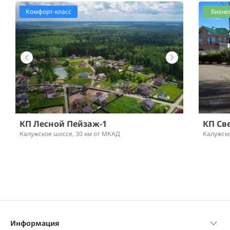
Комфорт-класс
Бизне
КП Лесной Пейзаж-1
КП Св
Калужское шоссе,
30 км от МКАД
Калужск
Информация