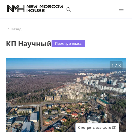
Назад
КП Научный
Премиум-класс
1
/
3
Смотреть все фото (3)