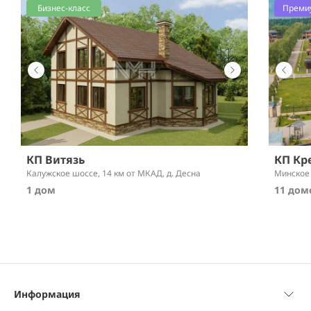
Бизнес-класс
Преми
КП Витязь
КП Кр
Калужское шоссе,
14 км от МКАД
, д. Десна
Минское
1 дом
11 дом
Информация