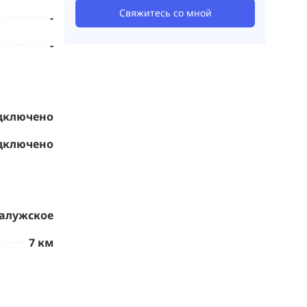
Свяжитесь со мной
-
-
дключено
дключено
алужское
7 км