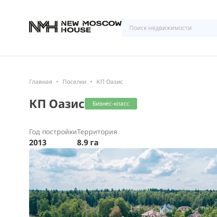
Главная
Поселки
КП Оазис
КП Оазис
Бизнес-класс
Год постройки
Территория
2013
8.9 га