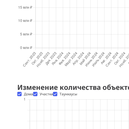
Изменение количества объект
Дома
Участки
Таунхаусы