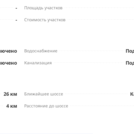
-
Площадь участков
-
Стоимость участков
лючено
По
Водоснабжение
лючено
По
Канализация
26 км
К
Ближайшее шоссе
4 км
Расстояние до шоссе