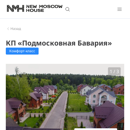
Назад
КП «Подмосковная Бавария»
Комфорт-класс
1
/
3