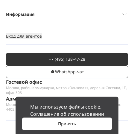
Информация
Вход для агентов
+7 (495) 138-47-28
WhatsАpp-чат
Гостевой офис
Москва, район Коммунарка, метро «Ольховая», деревня Сосенки, 1Е,
офис 303
Административный офис
Москва, Пресненская набережная 12, Москва-сити, этаж 44, офис
Мы используем файлы cookie.
4405.1
Соглашение об использовании
Принять
©
2026
ООО «Проект Хаус».
Позвольте найти ваш дом.
Позвонить