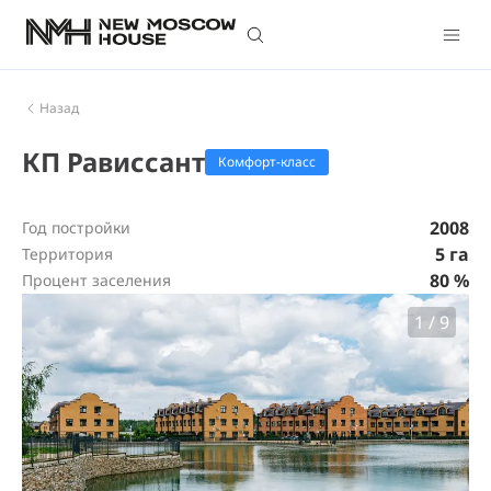
Назад
КП Рависсант
Комфорт-класс
2008
Год постройки
5 га
Территория
80 %
Процент заселения
1
/
9