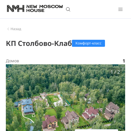
Назад
КП Столбово-Клаб
Комфорт-класс
1
Домов
1
/
2