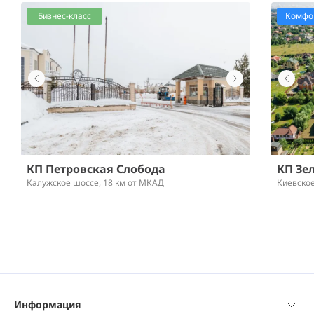
Бизнес-класс
Комфор
КП Петровская Слобода
КП Зе
Калужское шоссе,
18 км от МКАД
Киевско
Информация