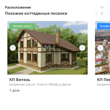
Расположение
Похожие коттеджные поселки
Бизнес-класс
Комфор
КП Витязь
КП Пе
Калужское шоссе,
14 км от МКАД
, д. Десна
Калужск
1 дом