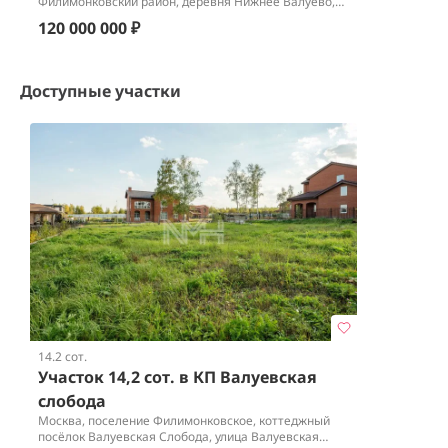
Филимонковский район, деревня Нижнее Валуево,
КП Валуевская слобода
120 000 000 ₽
Доступные участки
14.2 сот.
Участок 14,2 сот. в КП Валуевская
слобода
Москва, поселение Филимонковское, коттеджный
посёлок Валуевская Слобода, улица Валуевская