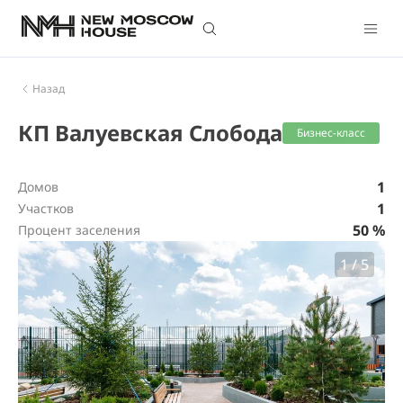
Назад
КП Валуевская Слобода
Бизнес-класс
1
Домов
1
Участков
50 %
Процент заселения
1
/
5