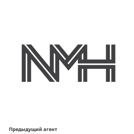
Л
+
К
Предыдущий агент