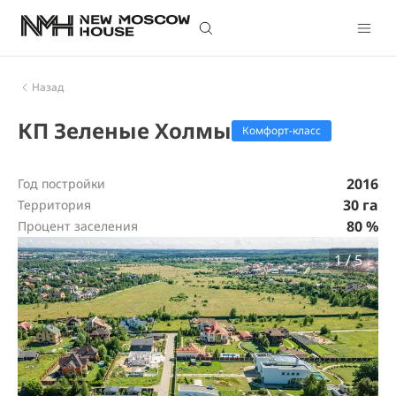
Назад
КП Зеленые Холмы
Комфорт-класс
2016
Год постройки
30 га
Территория
80 %
Процент заселения
1
/
5