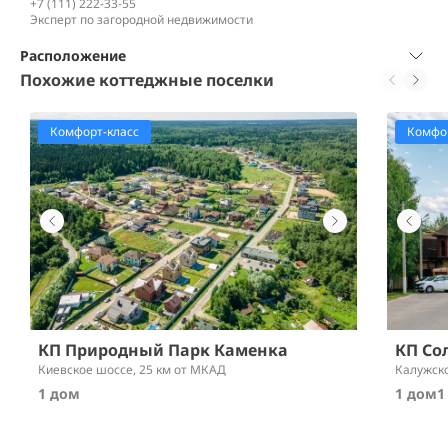
+7 (111) 222-33-55
Эксперт по загородной недвижимости
Расположение
Похожие коттеджные поселки
Комфорт-класс
Комфор
КП Природный Парк Каменка
КП Со
Киевское шоссе,
25 км от МКАД
Калужск
1 дом
1 дом
1