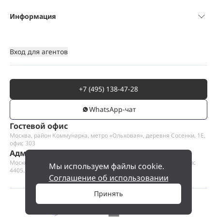
Информация
Вход для агентов
+7 (495) 138-47-28
WhatsАpp-чат
Гостевой офис
Москва, район Коммунарка, метро «Ольховая», деревня Сосенки, 1Е,
офис 303
Административный офис
Москва, Пресненская набережная 12, Москва-сити, этаж 44, офис
Мы используем файлы cookie.
4405.1
Соглашение об использовании
Принять
©
2026
ООО «Проект Хаус».
Позвольте найти ваш дом.
Позвонить