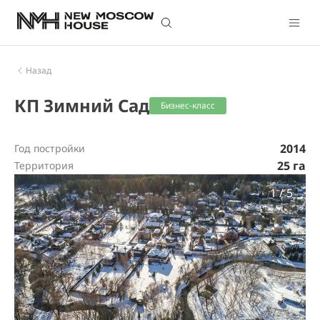
Назад
КП Зимний Сад
Бизнес-класс
2014
Год постройки
25 га
Территория
1
/
5