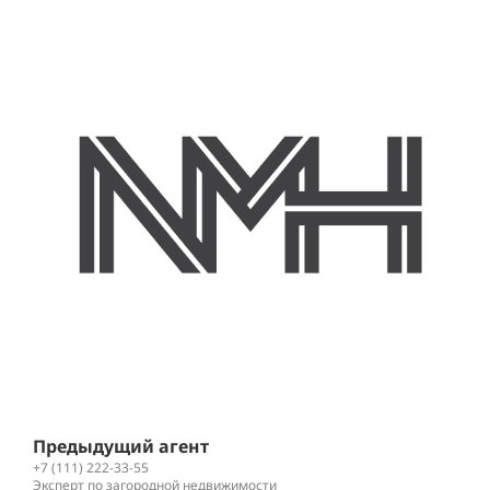
Л
+
К
Предыдущий агент
+7 (111) 222-33-55
Эксперт по загородной недвижимости