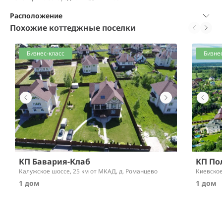
Расположение
Похожие коттеджные поселки
Бизнес-класс
Бизне
КП Бавария-Клаб
КП По
Калужское шоссе,
25 км от МКАД
, д. Романцево
Киевско
1 дом
1 дом