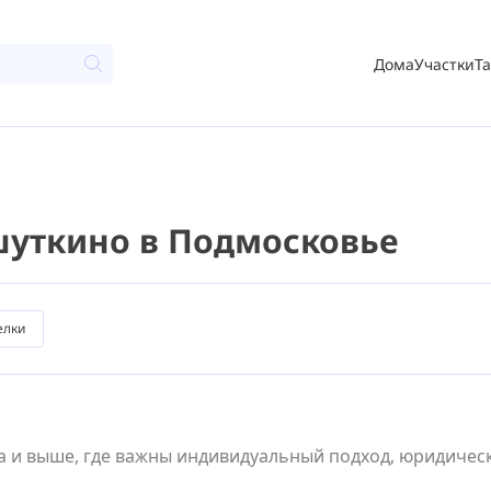
Дома
Участки
Т
шуткино в Подмосковье
елки
 и выше, где важны индивидуальный подход, юридическа