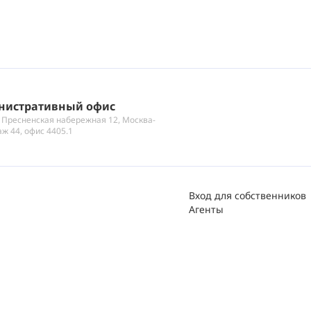
нистративный офис
 Пресненская набережная 12, Москва-
аж 44, офис 4405.1
Вход для собственников
Агенты