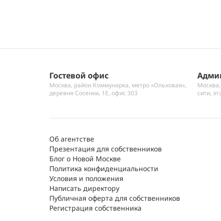
Гостевой офис
Адми
Москва, район Коммунарка, метро «Ольховая»,
Москва,
деревня Сосенки, 1Е, офис 303
сити, эт
Об агентстве
Презентация для собственников
Блог о Новой Москве
Политика конфиденциальности
Условия и положения
Написать директору
Публичная оферта для собственников
Регистрация собственника