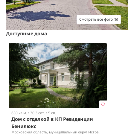
Смотреть все фото (6)
Доступные дома
630 кв.м.
•
30.3 сот.
•
5 сп.
Дом с отделкой в КП Резиденции
Бенилюкс
Московская область, муниципальный округ Истра,