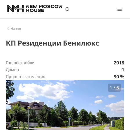
Назад
КП Резиденции Бенилюкс
2018
Год постройки
1
Домов
90 %
Процент заселения
1
/
6